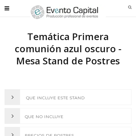
Temática Primera
comunión azul oscuro -
Mesa Stand de Postres
QUE INCLUYE ESTE STAND
Arco Orgánico Globos Sempertex (Colores a Elegir) diferentes
QUE NO INCLUYE
tamaños
Backing Estructura Madera
Nombre homenajead@ corte láser dorado
PRECIOS DE POSTRES
** Nombre homenajead@ no disponible – se provee nombre en mdf
Juego Mesa cilindros x 3 (grande, mediano, pequeño)