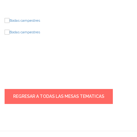
DE EVENTO TODO INCLUIDO con Evento Capital.
-Cake Pops
-Paletas Magnum
-Brownies Decorados
-Donuts Bañadas en Chocolate
REGRESAR A TODAS LAS MESAS TEMATICAS